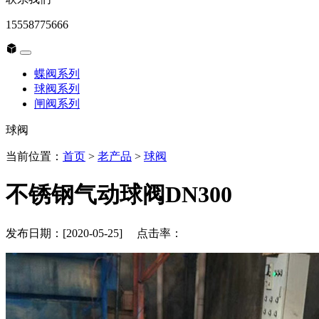
15558775666
蝶阀系列
球阀系列
闸阀系列
球阀
当前位置：
首页
>
老产品
>
球阀
不锈钢气动球阀DN300
发布日期：[2020-05-25] 点击率：