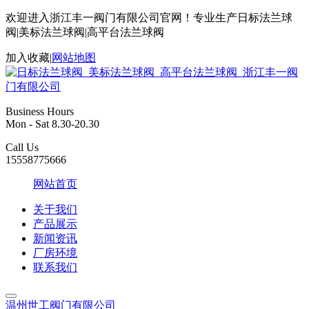
欢迎进入浙江丰一阀门有限公司官网！专业生产日标法兰球
阀|美标法兰球阀|高平台法兰球阀
加入收藏
|
网站地图
Business Hours
Mon - Sat 8.30-20.30
Call Us
15558775666
网站首页
关于我们
产品展示
新闻资讯
厂房环境
联系我们
温州世工阀门有限公司