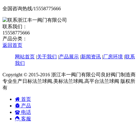
全国咨询热线/15558775666
联系我们：
15558775666
产品分类：
返回首页
网站首页
|
关于我们
|
产品展示
|
新闻资讯
|
厂房环境
|
联系
我们
Copyright © 2015-2016 浙江丰一阀门有限公司良好阀门制造商
专业生产日标法兰球阀,美标法兰球阀,高平台法兰球阀 版权所
有
首页
产品
电话
客服