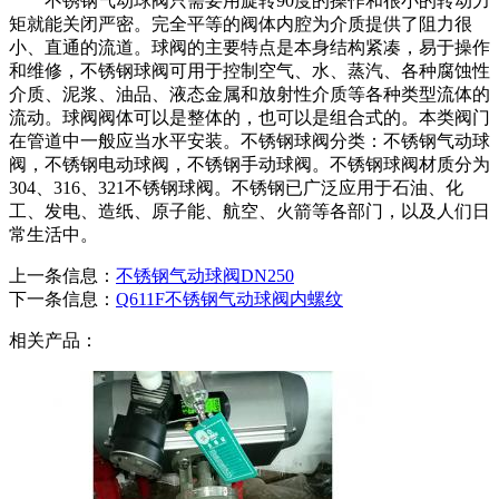
不锈钢气动球阀只需要用旋转90度的操作和很小的转动力
矩就能关闭严密。完全平等的阀体内腔为介质提供了阻力很
小、直通的流道。球阀的主要特点是本身结构紧凑，易于操作
和维修，不锈钢球阀可用于控制空气、水、蒸汽、各种腐蚀性
介质、泥浆、油品、液态金属和放射性介质等各种类型流体的
流动。球阀阀体可以是整体的，也可以是组合式的。本类阀门
在管道中一般应当水平安装。不锈钢球阀分类：不锈钢气动球
阀，不锈钢电动球阀，不锈钢手动球阀。不锈钢球阀材质分为
304、316、321不锈钢球阀。不锈钢已广泛应用于石油、化
工、发电、造纸、原子能、航空、火箭等各部门，以及人们日
常生活中。
上一条信息：
不锈钢气动球阀DN250
下一条信息：
Q611F不锈钢气动球阀内螺纹
相关产品：