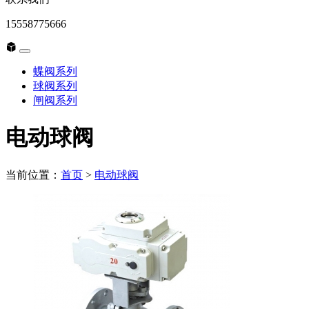
15558775666
蝶阀系列
球阀系列
闸阀系列
电动球阀
当前位置：
首页
>
电动球阀