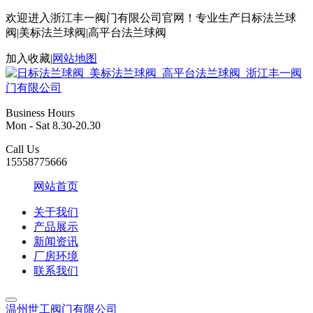
欢迎进入浙江丰一阀门有限公司官网！专业生产日标法兰球
阀|美标法兰球阀|高平台法兰球阀
加入收藏
|
网站地图
Business Hours
Mon - Sat 8.30-20.30
Call Us
15558775666
网站首页
关于我们
产品展示
新闻资讯
厂房环境
联系我们
温州世工阀门有限公司