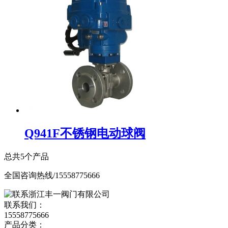
Q941F不锈钢电动球阀
总共5个产品
全国咨询热线/15558775666
联系我们：
15558775666
产品分类：