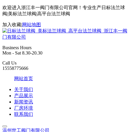
欢迎进入浙江丰一阀门有限公司官网！专业生产日标法兰球
阀|美标法兰球阀|高平台法兰球阀
加入收藏
|
网站地图
Business Hours
Mon - Sat 8.30-20.30
Call Us
15558775666
网站首页
关于我们
产品展示
新闻资讯
厂房环境
联系我们
温州世工阀门有限公司