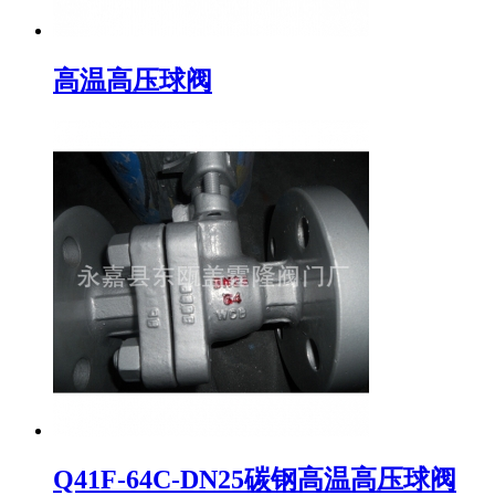
高温高压球阀
Q41F-64C-DN25碳钢高温高压球阀