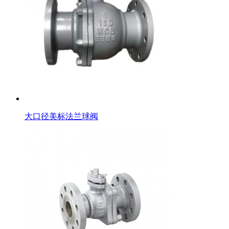
大口径美标法兰球阀