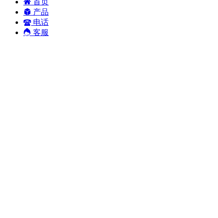
首页
产品
电话
客服