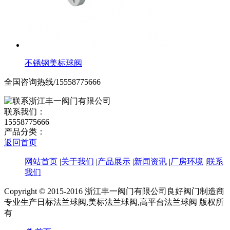
不锈钢美标球阀
全国咨询热线/15558775666
联系我们：
15558775666
产品分类：
返回首页
网站首页
|
关于我们
|
产品展示
|
新闻资讯
|
厂房环境
|
联系
我们
Copyright © 2015-2016 浙江丰一阀门有限公司良好阀门制造商
专业生产日标法兰球阀,美标法兰球阀,高平台法兰球阀 版权所
有