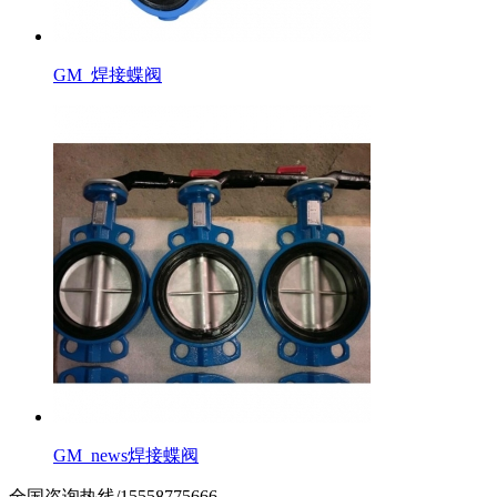
GM_焊接蝶阀
GM_news焊接蝶阀
全国咨询热线/15558775666