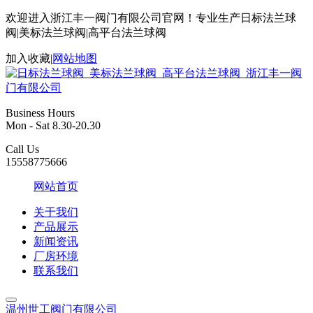
欢迎进入浙江丰一阀门有限公司官网！专业生产日标法兰球
阀|美标法兰球阀|高平台法兰球阀
加入收藏
|
网站地图
Business Hours
Mon - Sat 8.30-20.30
Call Us
15558775666
网站首页
关于我们
产品展示
新闻资讯
厂房环境
联系我们
温州世工阀门有限公司