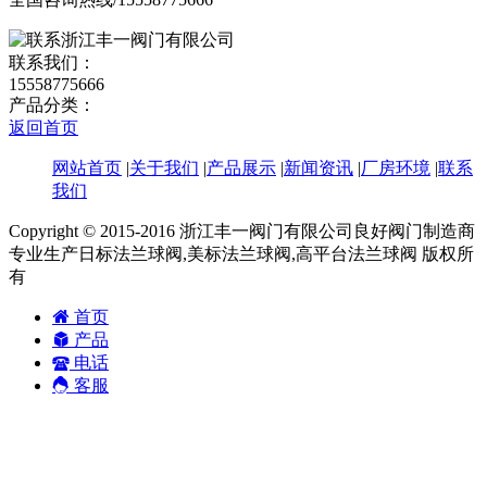
联系我们：
15558775666
产品分类：
返回首页
网站首页
|
关于我们
|
产品展示
|
新闻资讯
|
厂房环境
|
联系
我们
Copyright © 2015-2016 浙江丰一阀门有限公司良好阀门制造商
专业生产日标法兰球阀,美标法兰球阀,高平台法兰球阀 版权所
有
首页
产品
电话
客服