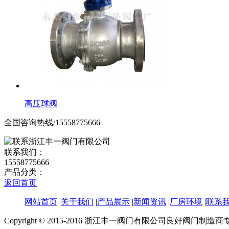
高压球阀
全国咨询热线/15558775666
联系我们：
15558775666
产品分类：
返回首页
网站首页
|
关于我们
|
产品展示
|
新闻资讯
|
厂房环境
|
联系
Copyright © 2015-2016 浙江丰一阀门有限公司良好