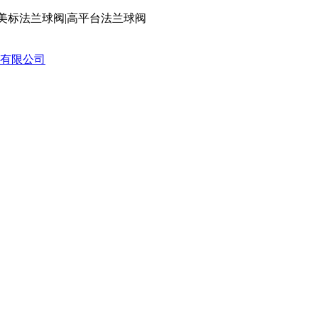
美标法兰球阀|高平台法兰球阀