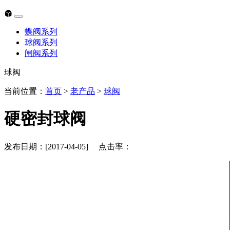
蝶阀系列
球阀系列
闸阀系列
球阀
当前位置：
首页
>
老产品
>
球阀
硬密封球阀
发布日期：[2017-04-05] 点击率：