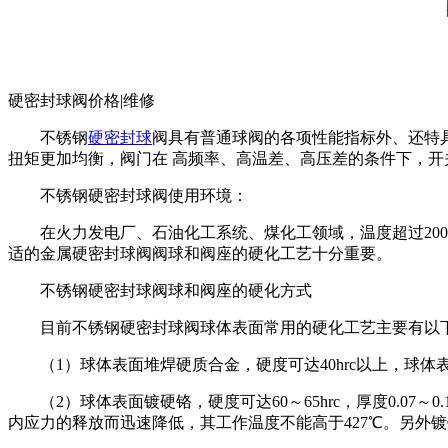
硬密封球阀价格|维修
不锈钢
硬密封球
阀具有普通球阀的各项性能指标外、还特
扭矩更加均衡，阀门在 高频率、高温差、高压差的条件下，开
不锈钢硬密封球阀使用环境：
在火力发电厂、石油化工系统、煤化工领域，温度超过2
适的金属硬密封球阀阀球和阀座的硬化工艺十分重要。
不锈钢硬密封球阀球和阀座的硬化方式
目前不锈钢硬密封球阀球体表面常用的硬化工艺主要有以
（1）球体表面堆焊硬质合金，硬度可达40hrc以上，
（2）球体表面镀硬铬，硬度可达60～65hrc，厚度0.
内应力的释放而迅速降低，其工作温度不能高于427℃。另外