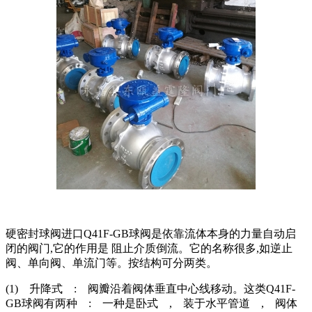
硬密封球阀进口Q41F-GB球阀是依靠流体本身的力量自动启
闭的阀门,它的作用是 阻止介质倒流。它的名称很多,如逆止
阀、单向阀、单流门等。按结构可分两类。
(1) 升降式 : 阀瓣沿着阀体垂直中心线移动。这类Q41F-
GB球阀有两种 : 一种是卧式 , 装于水平管道 , 阀体