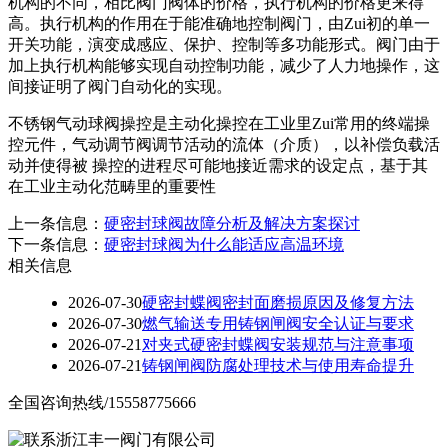
机构的不同，相比阀门阀体的价格，执行机构的价格更来得
高。执行机构的作用在于能准确地控制阀门，由Zui初的单一
开关功能，演变成感应、保护、控制等多功能形式。阀门由于
加上执行机构能够实现自动控制功能，减少了人力地操作，这
间接证明了阀门自动化的实现。
不锈钢气动球阀操控是主动化操控在工业里Zui常用的终端操
控元件，气动调节阀调节活动的流体（介质），以补偿负载活
动并使得被 操控的进程尽可能地接近需求的设定点，基于其
在工业主动化范畴里的重要性
上一条信息：
硬密封球阀故障分析及解决方案探讨
下一条信息：
硬密封球阀为什么能适应高温环境
相关信息
2026-07-30
硬密封蝶阀密封面磨损原因及修复方法
2026-07-30
燃气输送专用铸钢闸阀安全认证与要求
2026-07-21
对夹式硬密封蝶阀安装规范与注意事项
2026-07-21
铸钢闸阀防腐处理技术与使用寿命提升
全国咨询热线/15558775666