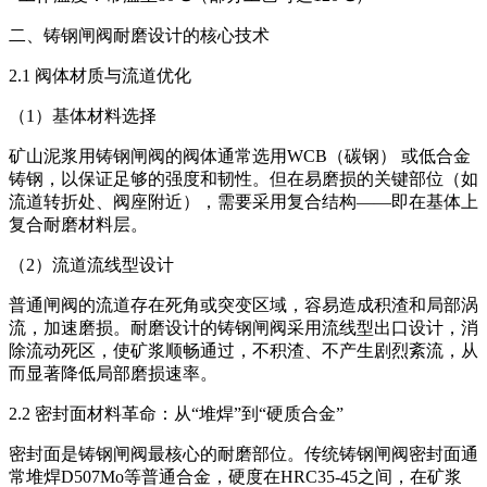
二、铸钢闸阀耐磨设计的核心技术
2.1 阀体材质与流道优化
（1）基体材料选择
矿山泥浆用铸钢闸阀的阀体通常选用WCB（碳钢） 或低合金
铸钢，以保证足够的强度和韧性。但在易磨损的关键部位（如
流道转折处、阀座附近），需要采用复合结构——即在基体上
复合耐磨材料层。
（2）流道流线型设计
普通闸阀的流道存在死角或突变区域，容易造成积渣和局部涡
流，加速磨损。耐磨设计的铸钢闸阀采用流线型出口设计，消
除流动死区，使矿浆顺畅通过，不积渣、不产生剧烈紊流，从
而显著降低局部磨损速率。
2.2 密封面材料革命：从“堆焊”到“硬质合金”
密封面是铸钢闸阀最核心的耐磨部位。传统铸钢闸阀密封面通
常堆焊D507Mo等普通合金，硬度在HRC35-45之间，在矿浆