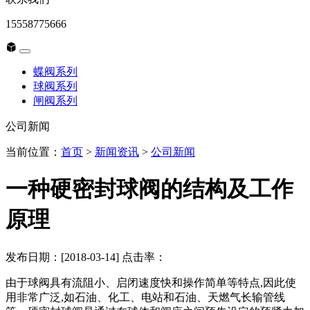
15558775666
蝶阀系列
球阀系列
闸阀系列
公司新闻
当前位置：
首页
>
新闻资讯
>
公司新闻
一种硬密封球阀的结构及工作
原理
发布日期：[2018-03-14] 点击率：
由于球阀具有流阻小、启闭速度快和操作简单等特点,因此使
用非常广泛,如石油、化工、电站和石油、天燃气长输管线