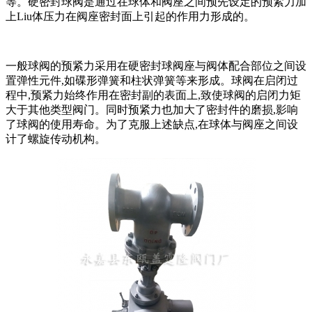
等。硬密封球阀是通过在球体和阀座之间预先设定的预紧力加
上Liu体压力在阀座密封面上引起的作用力形成的。
一般球阀的预紧力采用在硬密封球阀座与阀体配合部位之间设
置弹性元件,如碟形弹簧和柱状弹簧等来形成。球阀在启闭过
程中,预紧力始终作用在密封副的表面上,致使球阀的启闭力矩
大于其他类型阀门。同时预紧力也加大了密封件的磨损,影响
了球阀的使用寿命。为了克服上述缺点,在球体与阀座之间设
计了螺旋传动机构。