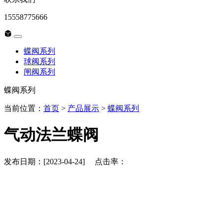
15558775666
蝶阀系列
球阀系列
闸阀系列
蝶阀系列
当前位置：
首页
>
产品展示
>
蝶阀系列
气动法兰蝶阀
发布日期：[2023-04-24] 点击率：