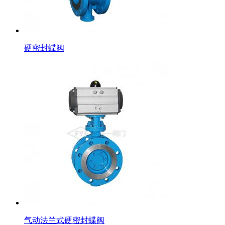
硬密封蝶阀
气动法兰式硬密封蝶阀