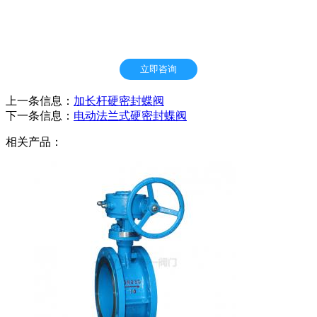
立即咨询
上一条信息：
加长杆硬密封蝶阀
下一条信息：
电动法兰式硬密封蝶阀
相关产品：